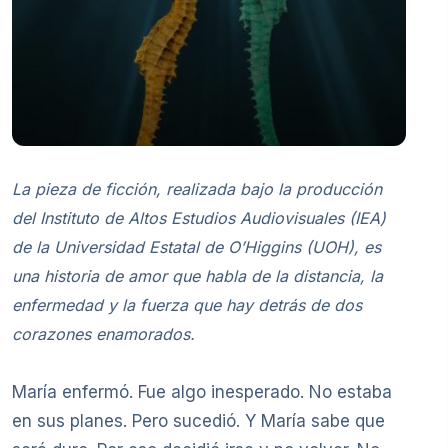
La pieza de ficción, realizada bajo la producción
del Instituto de Altos Estudios Audiovisuales (IEA)
de la Universidad Estatal de O’Higgins (UOH), es
una historia de amor que habla de la distancia, la
enfermedad y la fuerza que hay detrás de dos
corazones enamorados.
María enfermó. Fue algo inesperado. No estaba
en sus planes. Pero sucedió. Y María sabe que