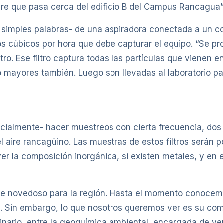
aire que pasa cerca del edificio B del Campus Rancagua”
en simples palabras- de una aspiradora conectada a un 
os cúbicos por hora que debe capturar el equipo. “Se pr
tro. Ese filtro captura todas las partículas que vienen e
mayores también. Luego son llevadas al laboratorio p
nicialmente- hacer muestreos con cierta frecuencia, dos
l aire rancagüino. Las muestras de estos filtros serán 
er la composición inorgánica, si existen metales, y en 
nte novedoso para la región. Hasta el momento conocem
. Sin embargo, lo que nosotros queremos ver es su comp
plinario, entre la geoquímica ambiental, encargada de v