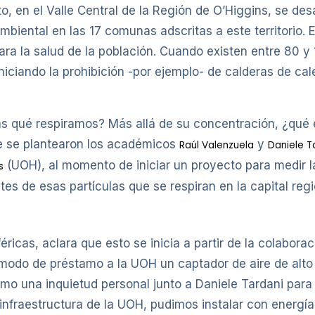
o, en el Valle Central de la Región de O’Higgins, se desa
mbiental en las 17 comunas adscritas a este territorio. E
ara la salud de la población. Cuando existen entre 80 y
niciando la prohibición -por ejemplo- de calderas de cal
as qué respiramos? Más allá de su concentración, ¿qué
ue se plantearon los académicos
y
Raúl Valenzuela
Daniele T
(UOH), al momento de iniciar un proyecto para medir la
s
 de esas partículas que se respiran en la capital regi
ricas, aclara que esto se inicia a partir de la colabora
 a modo de préstamo a la UOH un captador de aire de a
como una inquietud personal junto a Daniele Tardani para
infraestructura de la UOH, pudimos instalar con energí