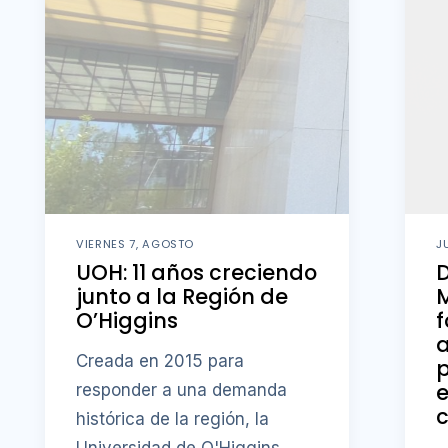
VIERNES 7, AGOSTO
J
UOH: 11 años creciendo
D
junto a la Región de
M
O’Higgins
f
a
Creada en 2015 para
p
responder a una demanda
c
histórica de la región, la