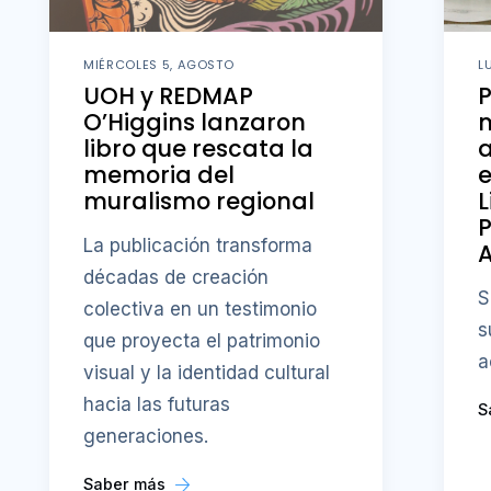
MIÉRCOLES 5, AGOSTO
L
UOH y REDMAP
O’Higgins lanzaron
m
libro que rescata la
memoria del
e
muralismo regional
L
P
La publicación transforma
A
décadas de creación
S
colectiva en un testimonio
s
que proyecta el patrimonio
a
visual y la identidad cultural
hacia las futuras
S
generaciones.
Saber más