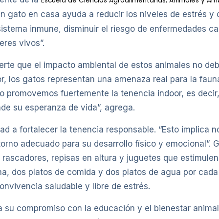
Escuela de Ciencias Agroalimentarias, Animales y Am
n gato en casa ayuda a reducir los niveles de estrés y 
sistema inmune, disminuir el riesgo de enfermedades ca
eres vivos”.
rte que el impacto ambiental de estos animales no debe
or, los gatos representan una amenaza real para la fau
eso promovemos fuertemente la tenencia indoor, es decir,
nde su esperanza de vida”, agrega.
d a fortalecer la tenencia responsable. “Esto implica n
torno adecuado para su desarrollo físico y emocional”. 
 rascadores, repisas en altura y juguetes que estimule
na, dos platos de comida y dos platos de agua por cad
nvivencia saludable y libre de estrés.
ma su compromiso con la educación y el bienestar anim