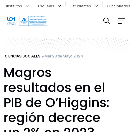
Institutos
Escuelas
Estudiantes
Funcionario
FILTRAR INFORMACIÓN
● Mar 28 de Mayo 2024
CIENCIAS SOCIALES
Magros
resultados en el
PIB de O’Higgins:
región decrece