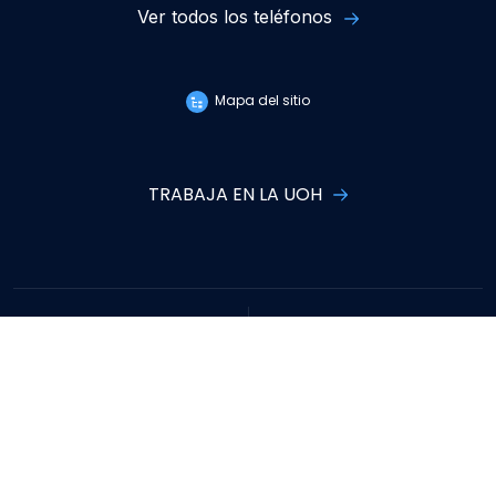
Ver todos los teléfonos
Mapa del sitio
TRABAJA EN LA UOH
Campus Rancagua
Campus Colchagua
Avenida Libertador
Ruta I-90. KM 3, San
Bernardo O'Higgins 611,
Fernando.
Rancagua.