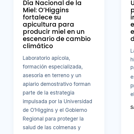
Día Nacional de la
U
Miel: O’Higgins
fortalece su
i
apicultura para
producir miel en un
e
escenario de cambio
d
climático
L
Laboratorio apícola,
h
formación especializada,
P
asesoría en terreno y un
e
apiario demostrativo forman
p
parte de la estrategia
e
impulsada por la Universidad
S
de O’Higgins y el Gobierno
Regional para proteger la
salud de las colmenas y