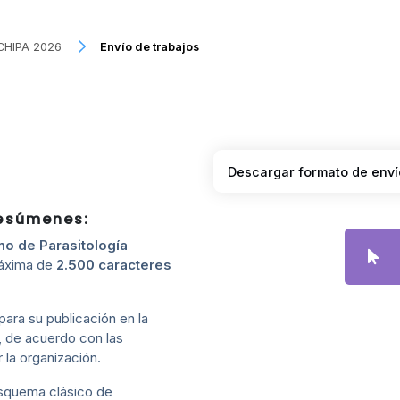
OCHIPA 2026
Envío de trabajos
Descargar formato de env
resúmenes:
no de Parasitología
máxima de
2.500 caracteres
ra su publicación en la
A, de acuerdo con las
 la organización.
esquema clásico de