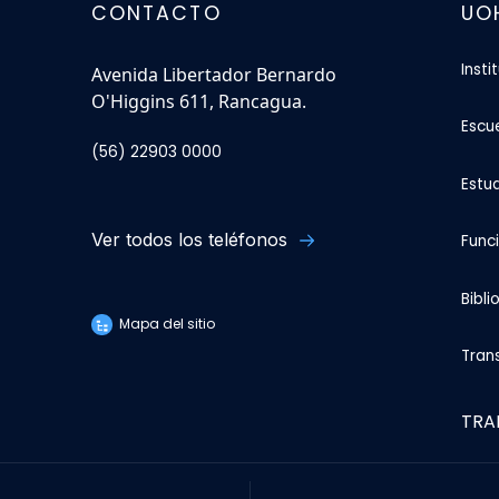
CONTACTO
UO
Insti
Avenida Libertador Bernardo
O'Higgins 611, Rancagua.
Escu
(56) 22903 0000
Estu
Ver todos los teléfonos
Func
Bibli
Mapa del sitio
Tran
TRA