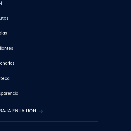
H
tutos
elas
diantes
ionarios
oteca
sparencia
BAJA EN LA UOH