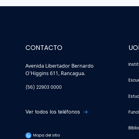
CONTACTO
UO
Insti
Avenida Libertador Bernardo
O'Higgins 611, Rancagua.
Escu
(56) 22903 0000
Estu
Ver todos los teléfonos
Func
Bibli
Mapa del sitio