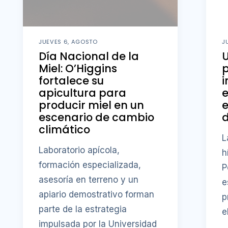
JUEVES 6, AGOSTO
J
Día Nacional de la
U
Miel: O’Higgins
fortalece su
i
apicultura para
producir miel en un
e
escenario de cambio
d
climático
L
Laboratorio apícola,
h
formación especializada,
P
asesoría en terreno y un
e
apiario demostrativo forman
p
parte de la estrategia
e
impulsada por la Universidad