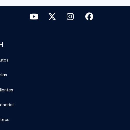
H
tutos
elas
diantes
ionarios
oteca