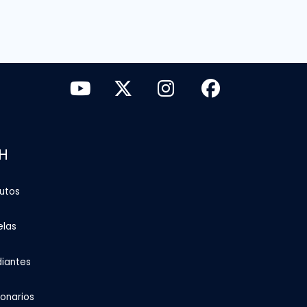
H
tutos
elas
diantes
ionarios