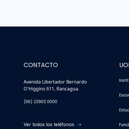
CONTACTO
UO
Insti
Avenida Libertador Bernardo
O'Higgins 611, Rancagua.
Escu
(56) 22903 0000
Estu
Ver todos los teléfonos
Func