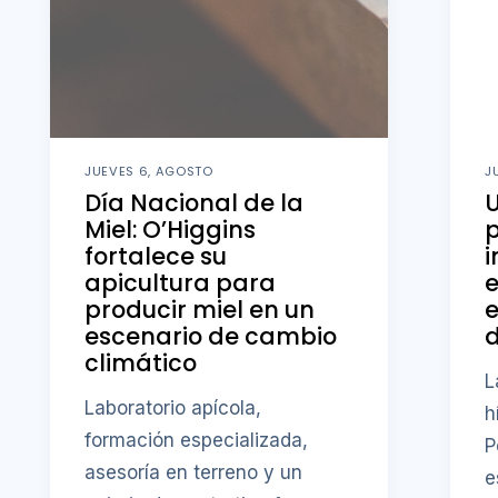
JUEVES 6, AGOSTO
J
Día Nacional de la
U
Miel: O’Higgins
fortalece su
i
apicultura para
producir miel en un
e
escenario de cambio
d
climático
L
Laboratorio apícola,
h
formación especializada,
P
asesoría en terreno y un
e