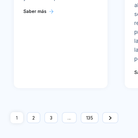
a
Saber más
s
r
p
l
l
p
S
1
2
3
…
135