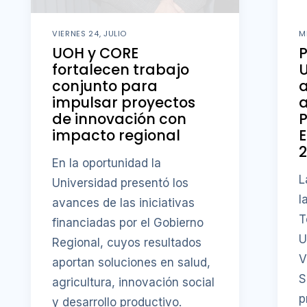
VIERNES 24, JULIO
M
UOH y CORE
P
fortalecen trabajo
U
conjunto para
impulsar proyectos
a
de innovación con
P
impacto regional
En la oportunidad la
L
Universidad presentó los
l
avances de las iniciativas
T
financiadas por el Gobierno
U
Regional, cuyos resultados
V
aportan soluciones en salud,
S
agricultura, innovación social
p
y desarrollo productivo.