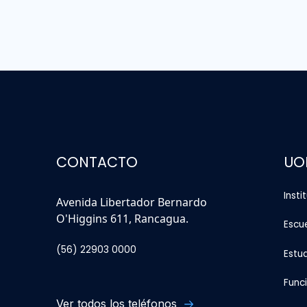
CONTACTO
UO
Insti
Avenida Libertador Bernardo
O'Higgins 611, Rancagua.
Escu
(56) 22903 0000
Estu
Func
Ver todos los teléfonos