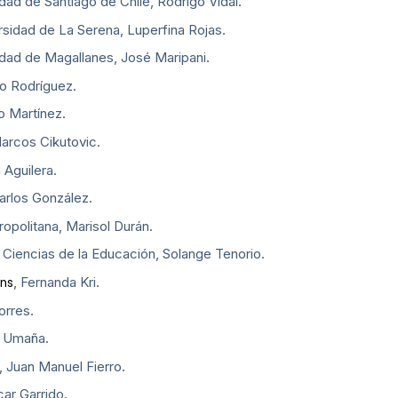
dad de Santiago de Chile, Rodrigo Vidal.
sidad de La Serena, Luperfina Rojas.
idad de Magallanes, José Maripani.
io Rodríguez.
o Martínez.
arcos Cikutovic.
 Aguilera.
arlos González.
opolitana, Marisol Durán.
 Ciencias de la Educación, Solange Tenorio.
, Fernanda Kri.
ins
orres.
o Umaña.
, Juan Manuel Fierro.
ar Garrido.