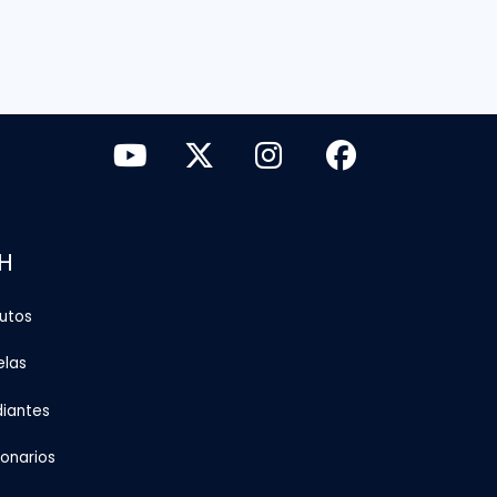
H
tutos
elas
diantes
ionarios