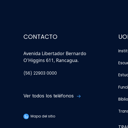
CONTACTO
UO
Insti
Avenida Libertador Bernardo
O'Higgins 611, Rancagua.
Escu
(56) 22903 0000
Estu
Func
Ver todos los teléfonos
Bibli
Tran
Mapa del sitio
TRA