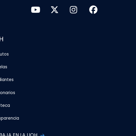
H
tutos
elas
diantes
ionarios
oteca
sparencia
BAJA EN LA UOH