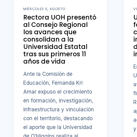
MIÉRCOLES 5, AGOSTO
V
Rectora UOH presentó
al Consejo Regional
f
los avances que
consolidan a la
i
Universidad Estatal
d
tras sus primeros 11
i
años de vida
E
Ante la Comisión de
U
Educación, Fernanda Kri
a
Amar expuso el crecimiento
f
en formación, investigación,
R
infraestructura y vinculación
a
con el territorio, destacando
a
el aporte que la Universidad
y
de O’Higgins realiza al