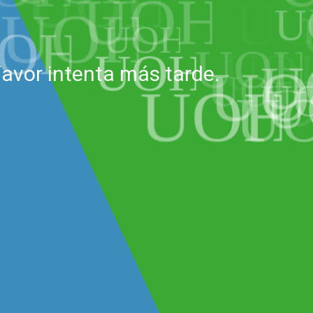
avor intenta más tarde.