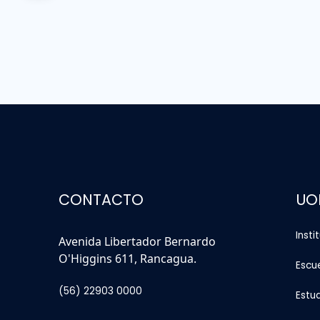
CONTACTO
UO
Insti
Avenida Libertador Bernardo
O'Higgins 611, Rancagua.
Escu
(56) 22903 0000
Estu