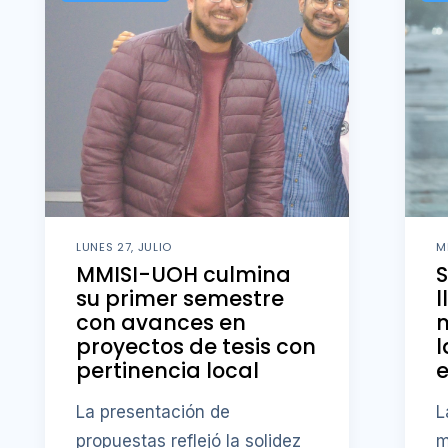
LUNES 27, JULIO
M
MMISI-UOH culmina
S
su primer semestre
l
con avances en
m
proyectos de tesis con
l
pertinencia local
e
La presentación de
L
propuestas reflejó la solidez
m