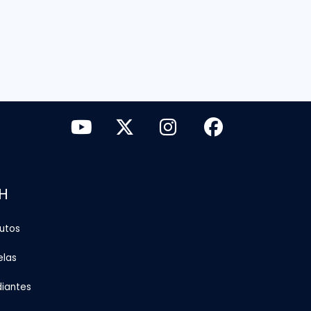
H
tutos
elas
diantes