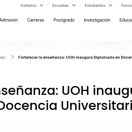
Institutos
Escuelas
Estudiantes
Func
Admisión
Carreras
Postgrado
Investigación
Educa
ias
Fortalecer la enseñanza: UOH inaugura Diplomado en Docen
enseñanza: UOH inaug
ocencia Universitar