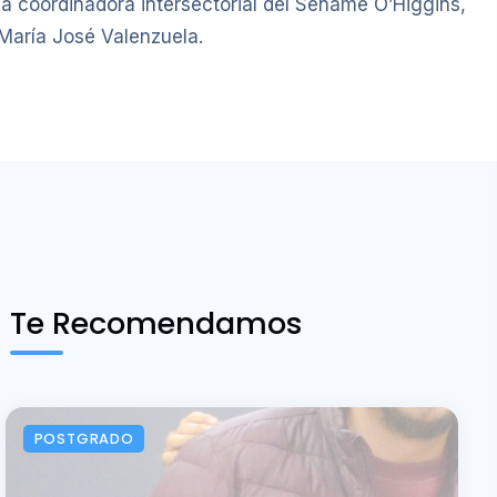
la coordinadora intersectorial del Sename O’Higgins,
María José Valenzuela.
Te Recomendamos
POSTGRADO