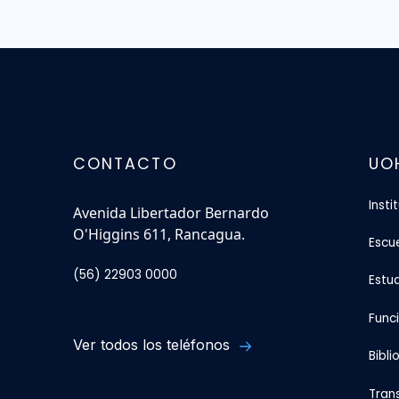
CONTACTO
UO
Insti
Avenida Libertador Bernardo
O'Higgins 611, Rancagua.
Escu
(56) 22903 0000
Estu
Func
Ver todos los teléfonos
Bibli
Tran