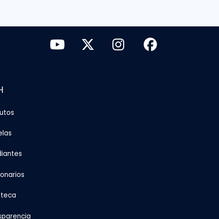
H
tutos
elas
diantes
ionarios
oteca
sparencia