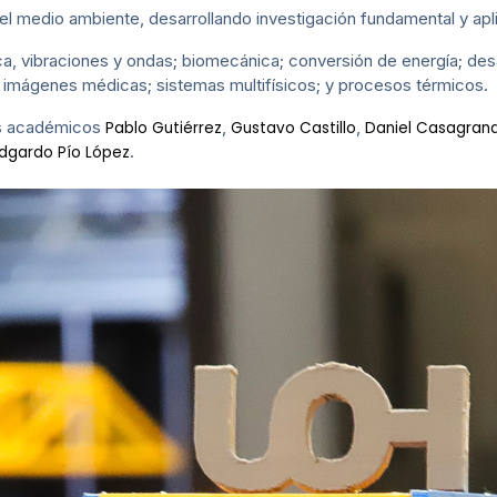
el medio ambiente, desarrollando investigación fundamental y apl
ca, vibraciones y ondas; biomecánica; conversión de energía; desa
; imágenes médicas; sistemas multifísicos; y procesos térmicos.
os académicos
,
,
Pablo Gutiérrez
Gustavo Castillo
Daniel Casagran
.
dgardo Pío López