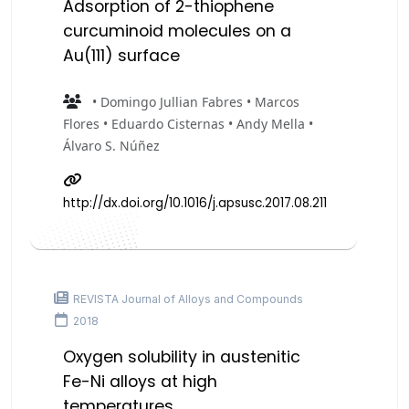
Adsorption of 2-thiophene
curcuminoid molecules on a
Au(111) surface
• Domingo Jullian Fabres • Marcos
Flores • Eduardo Cisternas • Andy Mella •
Álvaro S. Núñez
http://dx.doi.org/10.1016/j.apsusc.2017.08.211
REVISTA Journal of Alloys and Compounds
2018
Oxygen solubility in austenitic
Fe-Ni alloys at high
temperatures