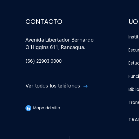
CONTACTO
UO
Insti
Avenida Libertador Bernardo
O'Higgins 611, Rancagua.
Escu
(56) 22903 0000
Estu
Func
Ver todos los teléfonos
Bibli
Tran
Mapa del sitio
TRA