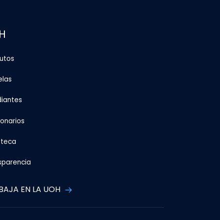
H
tutos
elas
diantes
ionarios
oteca
sparencia
BAJA EN LA UOH