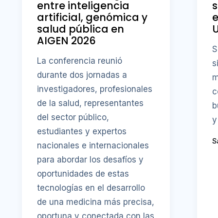
entre inteligencia
s
artificial, genómica y
e
salud pública en
AIGEN 2026
S
La conferencia reunió
s
durante dos jornadas a
m
investigadores, profesionales
c
de la salud, representantes
b
del sector público,
y
estudiantes y expertos
S
nacionales e internacionales
para abordar los desafíos y
oportunidades de estas
tecnologías en el desarrollo
de una medicina más precisa,
oportuna y conectada con las