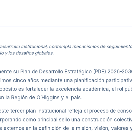
e Desarrollo Institucional, contempla mecanismos de seguimient
io y los desafíos globales.
ente su Plan de Desarrollo Estratégico (PDE) 2026-2030,
óximos cinco años mediante una planificación participati
opósito es fortalecer la excelencia académica, el rol públ
on la Región de O’Higgins y el país.
te tercer plan institucional refleja el proceso de cons
rporando como principal sello una construcción colectiv
externos en la definición de la misión, visión, valores y