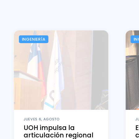
INGENIERÍA
IN
JUEVES 6, AGOSTO
J
UOH impulsa la
E
articulación regional
c