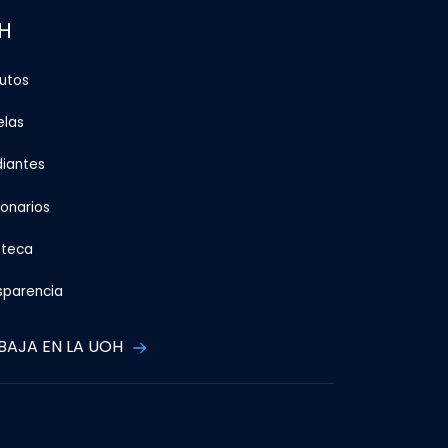
H
tutos
elas
diantes
ionarios
oteca
sparencia
BAJA EN LA UOH