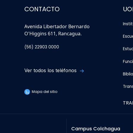
CONTACTO
UO
Insti
Avenida Libertador Bernardo
O'Higgins 611, Rancagua.
Escu
(56) 22903 0000
Estu
Func
Ver todos los teléfonos
Bibli
Tran
Mapa del sitio
TRA
Campus Colchagua