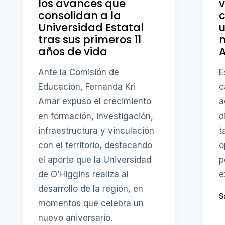
los avances que
v
consolidan a la
Universidad Estatal
u
tras sus primeros 11
años de vida
A
Ante la Comisión de
E
Educación, Fernanda Kri
c
Amar expuso el crecimiento
a
en formación, investigación,
d
infraestructura y vinculación
t
con el territorio, destacando
o
el aporte que la Universidad
p
de O’Higgins realiza al
e
desarrollo de la región, en
S
momentos que celebra un
nuevo aniversario.