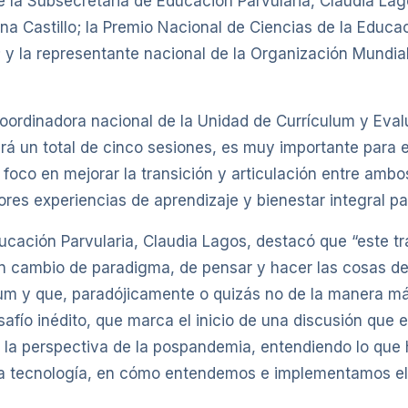
de la Subsecretaria de Educación Parvularia, Claudia Lag
na Castillo; la Premio Nacional de Ciencias de la Educa
a; y la representante nacional de la Organización Mundi
 coordinadora nacional de la Unidad de Currículum y Eval
rá un total de cinco sesiones, es muy importante para e
el foco en mejorar la transición y articulación entre amb
ores experiencias de aprendizaje y bienestar integral par
ducación Parvularia, Claudia Lagos, destacó que “este 
 un cambio de paradigma, de pensar y hacer las cosas de
culum y que, paradójicamente o quizás no de la manera 
safío inédito, que marca el inicio de una discusión que
r la perspectiva de la pospandemia, entendiendo lo que 
a tecnología, en cómo entendemos e implementamos el 