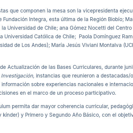
tas que componen la mesa son la vicepresidenta ejecuti
de Fundación Integra, esta última de la Región Biobío; M
a Universidad de Chile; ana Gómez Nocetti del Centro d
la Universidad Católica de Chile; Paola Domínguez Ramí
rsidad de Los Andes); María Jesús Viviani Montalva (U
e Actualización de las Bases Curriculares, durante junio
 Investigación,
instancias que reunieron a destacadas/os
 información sobre experiencias nacionales e internacion
cisiones en el marco de un proceso participativo.
culum permita dar mayor coherencia curricular, pedagógi
y kínder) y Primero y Segundo Año Básico, con el objeti