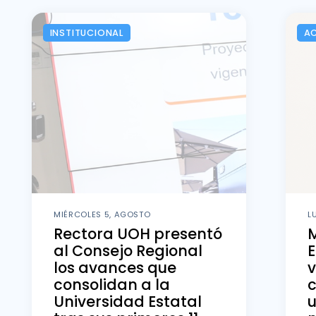
INSTITUCIONAL
A
MIÉRCOLES 5, AGOSTO
L
Rectora UOH presentó
al Consejo Regional
E
los avances que
v
consolidan a la
Universidad Estatal
u