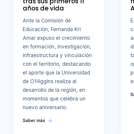
tras sus primeros 11
años de vida
A
Ante la Comisión de
E
Educación, Fernanda Kri
c
Amar expuso el crecimiento
a
en formación, investigación,
d
infraestructura y vinculación
t
con el territorio, destacando
o
el aporte que la Universidad
p
de O’Higgins realiza al
e
desarrollo de la región, en
S
momentos que celebra un
nuevo aniversario.
Saber más