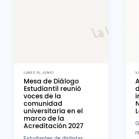
LUNES 15, JUNIO
V
Mesa de Diálogo
Estudiantil reunió
d
voces de la
i
comunidad
N
universitaria en el
L
marco de la
G
Acreditación 2027
r
Estudiantes de distintas