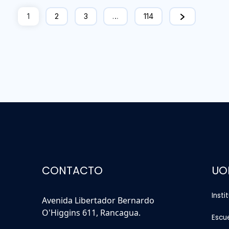
1
2
3
…
114
CONTACTO
UO
Insti
Avenida Libertador Bernardo
O'Higgins 611, Rancagua.
Escu