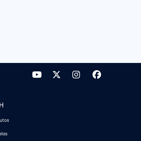
H
tutos
elas