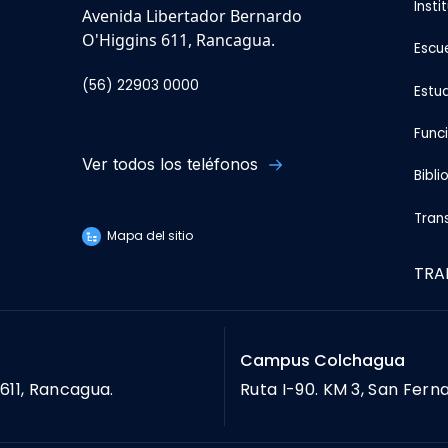
Insti
Avenida Libertador Bernardo
O'Higgins 611, Rancagua.
Escu
(56) 22903 0000
Estu
Func
Ver todos los teléfonos
Bibli
Tran
Mapa del sitio
TRA
Campus Colchagua
611, Rancagua.
Ruta I-90. KM 3, San Fern