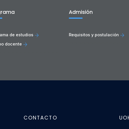
grama
Admisión
ama de estudios
Requisitos y postulación
po docente
CONTACTO
UO