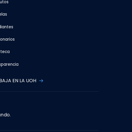
tutos
elas
diantes
ionarios
oteca
sparencia
BAJA EN LA UOH
ando.