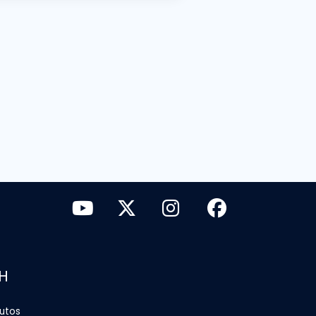
H
tutos