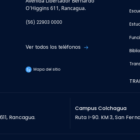
Avenida Libertador Bernardo
O'Higgins 611, Rancagua.
Escu
(56) 22903 0000
Estu
Func
Ver todos los teléfonos
Bibli
Tran
Mapa del sitio
TRA
Campus Colchagua
611, Rancagua.
Ruta I-90. KM 3, San Fern