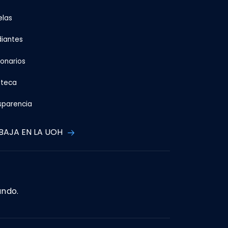
elas
diantes
ionarios
oteca
sparencia
BAJA EN LA UOH
ando.