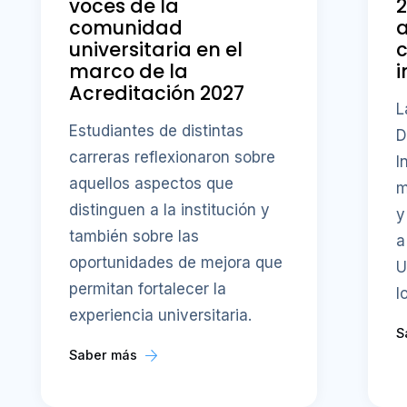
voces de la
comunidad
a
universitaria en el
c
marco de la
i
Acreditación 2027
L
Estudiantes de distintas
D
carreras reflexionaron sobre
I
aquellos aspectos que
m
distinguen a la institución y
y
también sobre las
a
oportunidades de mejora que
U
permitan fortalecer la
l
experiencia universitaria.
S
Saber más