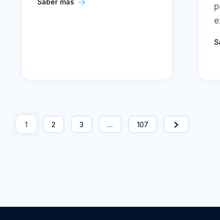
Saber más
p
e
S
1
2
3
…
107