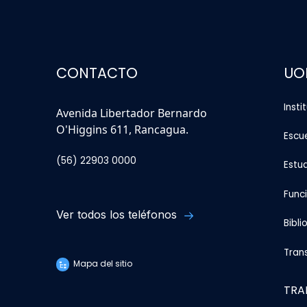
CONTACTO
UO
Insti
Avenida Libertador Bernardo
O'Higgins 611, Rancagua.
Escu
(56) 22903 0000
Estu
Func
Ver todos los teléfonos
Bibli
Tran
Mapa del sitio
TRA