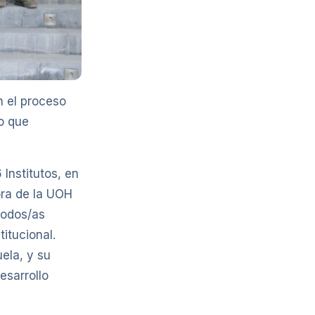
n el proceso
o que
 Institutos, en
ora de la UOH
todos/as
itucional.
ela, y su
esarrollo