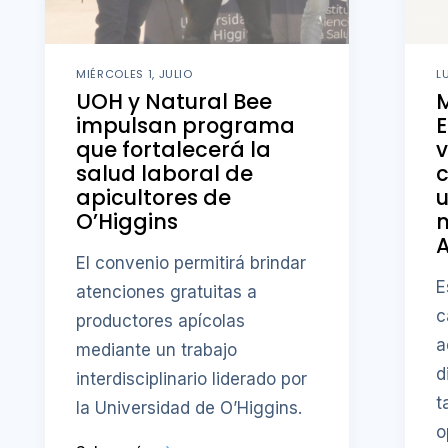
MIÉRCOLES 1, JULIO
L
UOH y Natural Bee
impulsan programa
E
que fortalecerá la
v
salud laboral de
apicultores de
u
O’Higgins
A
El convenio permitirá brindar
E
atenciones gratuitas a
c
productores apícolas
a
mediante un trabajo
d
interdisciplinario liderado por
t
la Universidad de O’Higgins.
o