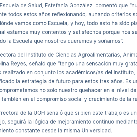
a Escuela de Salud, Estefanía González, comentó que “n
nte todos estos años reflexionando, aunando criterios s
dónde vamos como Escuela, y hoy, todo esto ha sido p
al estamos muy contentos y satisfechos porque nos ser
do la Escuela que nosotros queremos y soñamos”.
irectora del Instituto de Ciencias Agroalimentarias, Anim
lina Reyes, señaló que “tengo una sensación muy grata
 realizado en conjunto los académicos/as del Instituto
icado la estrategia de futuro para estos tres años. Es 
omprometemos no solo nuestro quehacer en el nivel de
 también en el compromiso social y crecimiento de la re
rrectora de la UOH señaló que si bien este trabajo es u
ajo, seguirá la lógica de mejoramiento continuo median
miento constante desde la misma Universidad.