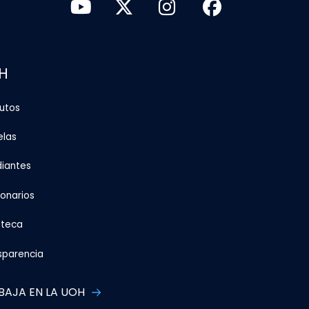
H
tutos
elas
diantes
ionarios
oteca
sparencia
BAJA EN LA UOH