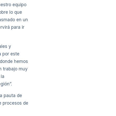
uestro equipo
obre lo que
lasmado en un
virá para ir
ales y
 por este
, donde hemos
un trabajo muy
 la
gión”.
na pauta de
te procesos de