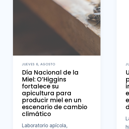
JUEVES 6, AGOSTO
J
Día Nacional de la
U
Miel: O’Higgins
fortalece su
i
apicultura para
producir miel en un
e
escenario de cambio
d
climático
L
Laboratorio apícola,
h