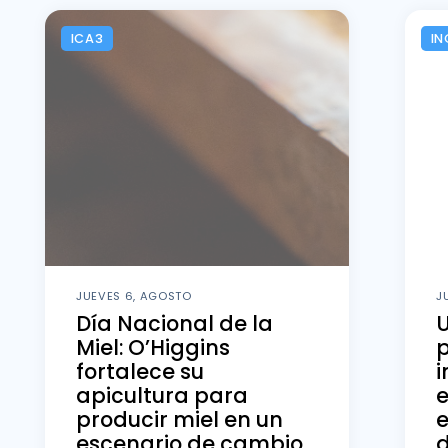
ICA3
IN
JUEVES 6, AGOSTO
J
Día Nacional de la
U
Miel: O’Higgins
fortalece su
i
apicultura para
producir miel en un
e
escenario de cambio
d