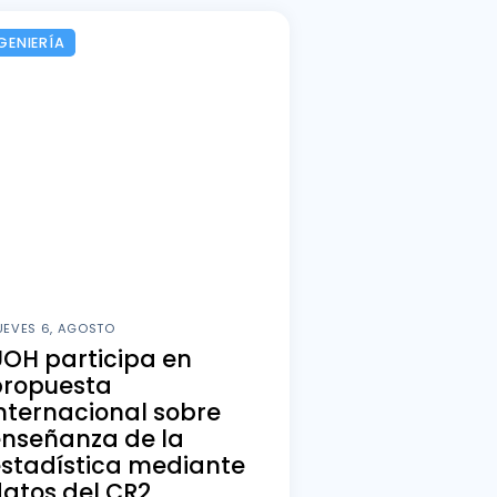
GENIERÍA
UEVES 6, AGOSTO
OH participa en
propuesta
nternacional sobre
enseñanza de la
stadística mediante
atos del CR2