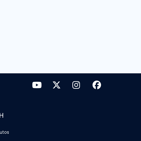
H
tutos