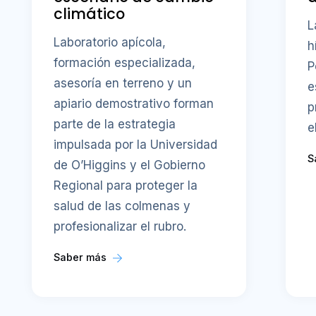
climático
L
Laboratorio apícola,
h
formación especializada,
P
asesoría en terreno y un
e
apiario demostrativo forman
p
parte de la estrategia
e
impulsada por la Universidad
S
de O’Higgins y el Gobierno
Regional para proteger la
salud de las colmenas y
profesionalizar el rubro.
Saber más