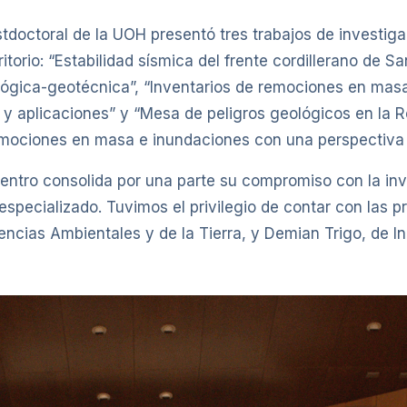
stdoctoral de la UOH presentó tres trabajos de investiga
itorio: “Estabilidad sísmica del frente cordillerano de 
ógica-geotécnica”, “Inventarios de remociones en masa 
 y aplicaciones” y “Mesa de peligros geológicos en la R
emociones en masa e inundaciones con una perspectiva in
entro consolida por una parte su compromiso con la inve
specializado. Tuvimos el privilegio de contar con las p
ias Ambientales y de la Tierra, y Demian Trigo, de Ingen