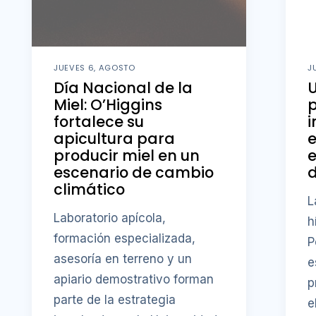
JUEVES 6, AGOSTO
J
Día Nacional de la
U
Miel: O’Higgins
fortalece su
i
apicultura para
producir miel en un
e
escenario de cambio
d
climático
L
Laboratorio apícola,
h
formación especializada,
P
asesoría en terreno y un
e
apiario demostrativo forman
p
parte de la estrategia
e