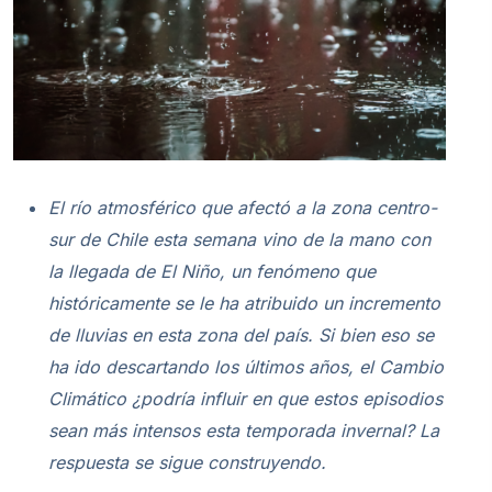
El río atmosférico que afectó a la zona centro-
sur de Chile esta semana vino de la mano con
la llegada de El Niño, un fenómeno que
históricamente se le ha atribuido un incremento
de lluvias en esta zona del país. Si bien eso se
ha ido descartando los últimos años, el Cambio
Climático ¿podría influir en que estos episodios
sean más intensos esta temporada invernal? La
respuesta se sigue construyendo.