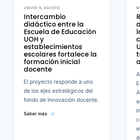
JUEVES 6, AGOSTO
M
Intercambio
didáctico entre la
a
Escuela de Educación
l
UOH y
c
establecimientos
U
escolares fortalece la
t
formación inicial
a
docente
A
El proyecto responde a uno
E
de los ejes estratégicos del
A
fondo de innovación docente.
e
i
Saber más
c
e
d