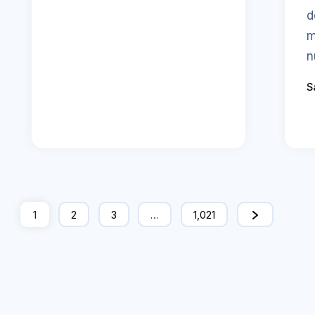
d
m
n
S
1
2
3
…
1,021