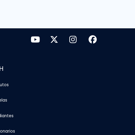
H
tutos
elas
diantes
ionarios