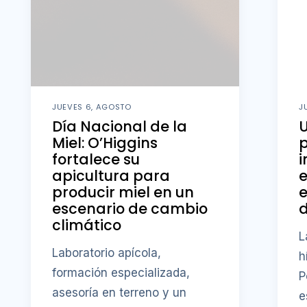
JUEVES 6, AGOSTO
J
Día Nacional de la
U
Miel: O’Higgins
fortalece su
i
apicultura para
producir miel en un
e
escenario de cambio
d
climático
L
Laboratorio apícola,
h
formación especializada,
P
asesoría en terreno y un
e