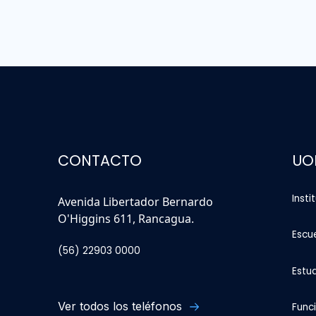
CONTACTO
UO
Insti
Avenida Libertador Bernardo
O'Higgins 611, Rancagua.
Escu
(56) 22903 0000
Estu
Ver todos los teléfonos
Func