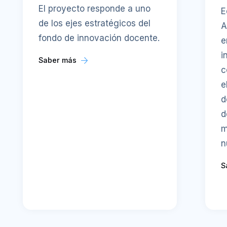
El proyecto responde a uno
E
de los ejes estratégicos del
A
fondo de innovación docente.
e
i
Saber más
c
e
d
d
m
n
S