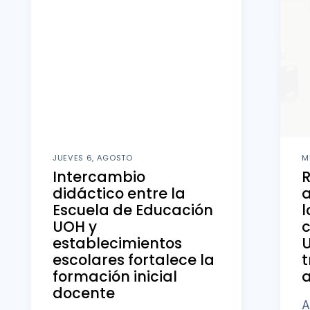
JUEVES 6, AGOSTO
M
Intercambio
didáctico entre la
a
Escuela de Educación
l
UOH y
c
establecimientos
U
escolares fortalece la
t
formación inicial
a
docente
A