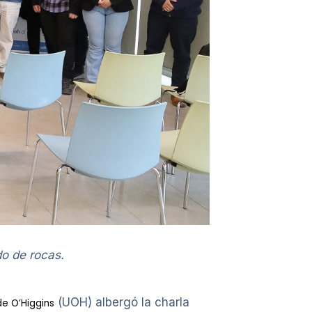
do de rocas.
(UOH) albergó la charla
de O’Higgins