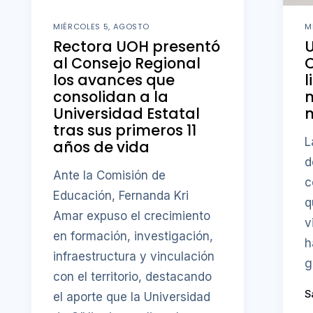
MIÉRCOLES 5, AGOSTO
M
Rectora UOH presentó
al Consejo Regional
O
los avances que
l
consolidan a la
Universidad Estatal
m
tras sus primeros 11
L
años de vida
d
Ante la Comisión de
c
Educación, Fernanda Kri
q
Amar expuso el crecimiento
v
en formación, investigación,
h
infraestructura y vinculación
g
con el territorio, destacando
S
el aporte que la Universidad