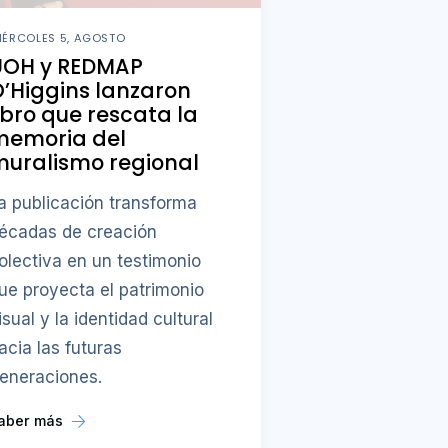
IÉRCOLES 5, AGOSTO
UOH y REDMAP
’Higgins lanzaron
ibro que rescata la
memoria del
uralismo regional
a publicación transforma
écadas de creación
olectiva en un testimonio
ue proyecta el patrimonio
isual y la identidad cultural
acia las futuras
eneraciones.
aber más