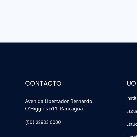
CONTACTO
UO
Insti
Avenida Libertador Bernardo
O'Higgins 611, Rancagua.
Escu
(56) 22903 0000
Estu