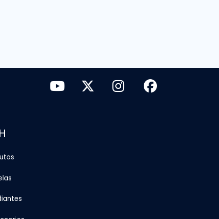
H
tutos
elas
diantes