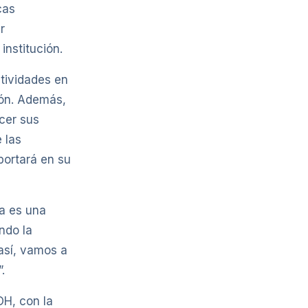
cas
r
institución.
ctividades en
ión. Además,
cer sus
 las
portará en su
ta es una
ndo la
 así, vamos a
.
OH, con la