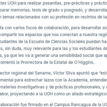
tes UOH para realizar pasantías, pre-prácticas y prácti
eparar memorias, tesis de grado o posgrado, y desarrolla
 temas relacionados con su profesión en recintos de la 
ta con varios focos de colaboración, para desarrollar a
compartir los espacios que nos conectan a nuestra reg
tudiantes de la Escuela de Ciencias Sociales puedan ha
es, sin duda, muy relevante para las y los estudiantes de
s, ya que les va a generar una sensibilidad social que a
 comentó la Prorrectora de la Estatal de O´Higgins.
irector regional del Sename, Víctor Silva apuntó que “es
mental para estrechar lazos con la Academia, entendie
materias investigativas y de prácticas profesionales, y
labor, proyectando a la UOH como un aliado estratégico”
laboración fue firmado en el Campus Rancagua de la U