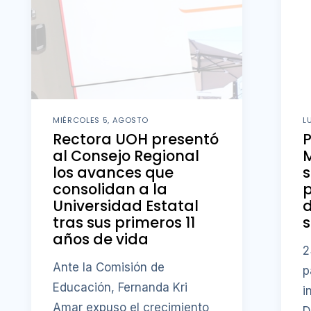
MIÉRCOLES 5, AGOSTO
L
Rectora UOH presentó
al Consejo Regional
M
los avances que
s
consolidan a la
p
Universidad Estatal
d
tras sus primeros 11
s
años de vida
2
Ante la Comisión de
p
Educación, Fernanda Kri
i
Amar expuso el crecimiento