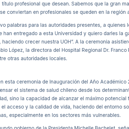
 título profesional que desean. Sabemos que la gran ma
e conviertan en profesionales se queden en la región a
vo palabras para las autoridades presentes, a quienes l
e han entregado a esta Universidad y quiero darles la 
, haciendo crecer nuestra UOH”. A la ceremonia asistie
io López, la directora del Hospital Regional Dr. Franco
re otras autoridades locales.
l en esta ceremonia de Inauguración del Año Académico 
pensar el sistema de salud chileno desde los determinan
d, sino la capacidad de alcanzar el máximo potencial fí
el acceso y la calidad de vida, haciendo del entorno soc
nas, especialmente en los sectores más vulnerables.
gundo gobierno de la Presidenta Michelle Bachelet, señ