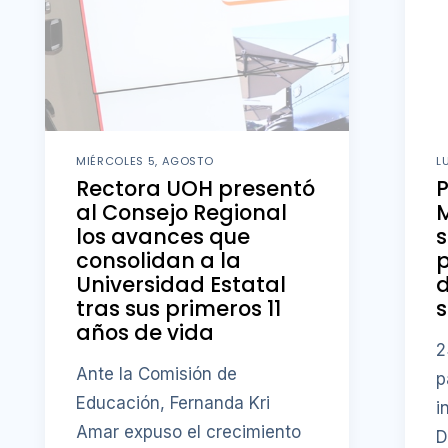
MIÉRCOLES 5, AGOSTO
L
Rectora UOH presentó
al Consejo Regional
M
los avances que
s
consolidan a la
p
Universidad Estatal
d
tras sus primeros 11
s
años de vida
2
Ante la Comisión de
p
Educación, Fernanda Kri
i
Amar expuso el crecimiento
D