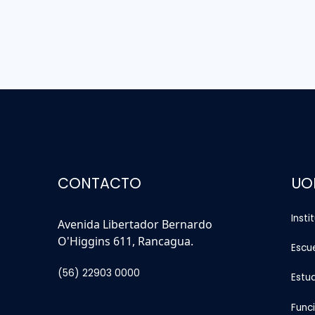
CONTACTO
UO
Insti
Avenida Libertador Bernardo
O'Higgins 611, Rancagua.
Escu
(56) 22903 0000
Estu
Func