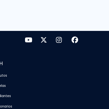
H
tutos
elas
diantes
ionarios