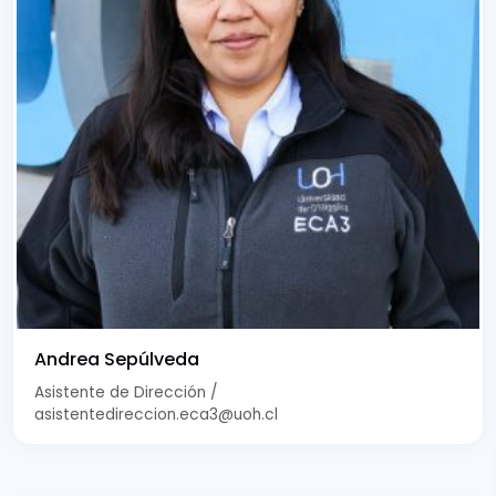
Andrea Sepúlveda
Asistente de Dirección /
asistentedireccion.eca3@uoh.cl