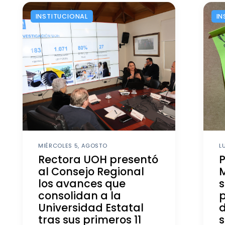
INSTITUCIONAL
IN
MIÉRCOLES 5, AGOSTO
L
Rectora UOH presentó
al Consejo Regional
M
los avances que
s
consolidan a la
p
Universidad Estatal
d
tras sus primeros 11
s