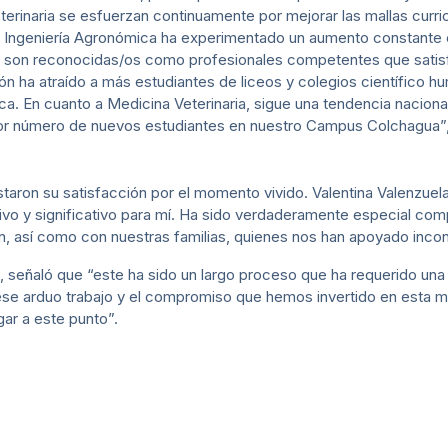
rinaria se esfuerzan continuamente por mejorar las mallas curric
e Ingeniería Agronómica ha experimentado un aumento constante en
os son reconocidas/os como profesionales competentes que sat
ión ha atraído a más estudiantes de liceos y colegios científico h
ca. En cuanto a Medicina Veterinaria, sigue una tendencia naciona
or número de nuevos estudiantes en nuestro Campus Colchagua”, 
taron su satisfacción por el momento vivido. Valentina Valenzuela,
 y significativo para mí. Ha sido verdaderamente especial comp
, así como con nuestras familias, quienes nos han apoyado incond
, señaló que “este ha sido un largo proceso que ha requerido una
ese arduo trabajo y el compromiso que hemos invertido en esta ma
gar a este punto”.