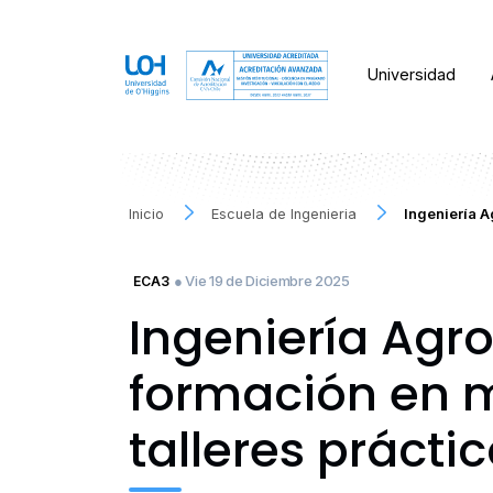
Universidad
Inicio
Escuela de Ingenieria
Ingeniería A
● Vie 19 de Diciembre 2025
ECA3
Ingeniería Agr
formación en m
talleres prácti