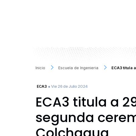
Inicio
Escuela de Ingenieria
ECA3 titula 
● Vie 26 de Julio 2024
ECA3
ECA3 titula a 2
segunda cerem
Colchagua