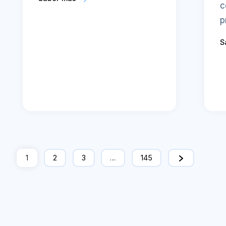
c
p
S
1
2
3
…
145