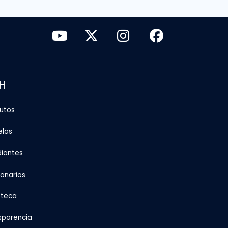
H
tutos
elas
diantes
ionarios
oteca
sparencia