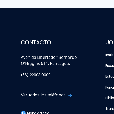
CONTACTO
UO
Insti
Avenida Libertador Bernardo
O'Higgins 611, Rancagua.
Escu
(56) 22903 0000
Estu
Func
Ver todos los teléfonos
Bibli
Tran
Mapa del sitio