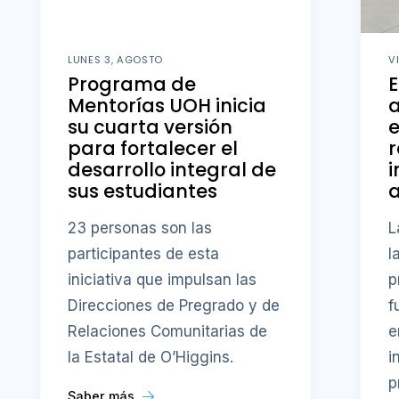
LUNES 3, AGOSTO
V
Programa de
E
Mentorías UOH inicia
a
su cuarta versión
e
para fortalecer el
r
desarrollo integral de
i
sus estudiantes
23 personas son las
L
participantes de esta
l
iniciativa que impulsan las
p
Direcciones de Pregrado y de
f
Relaciones Comunitarias de
e
la Estatal de O’Higgins.
i
p
Saber más