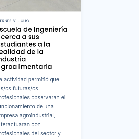
IERNES 31, JULIO
scuela de Ingeniería
cerca a sus
studiantes a la
ealidad de la
ndustria
agroalimentaria
a actividad permitió que
as/os futuras/os
rofesionales observaran el
uncionamiento de una
mpresa agroindustrial,
nteractuaran con
rofesionales del sector y