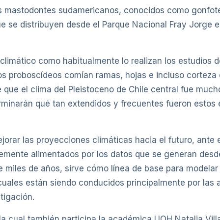
los mastodontes sudamericanos, conocidos como gonfote
e se distribuyen desde el Parque Nacional Fray Jorge 
climático como habitualmente lo realizan los estudios de
os proboscídeos comían ramas, hojas e incluso corteza 
 que el clima del Pleistoceno de Chile central fue much
inarán qué tan extendidos y frecuentes fueron estos e
jorar las proyecciones climáticas hacia el futuro, ante 
emente alimentados por los datos que se generan desde
 miles de años, sirve cómo línea de base para modelar 
 cuales están siendo conducidos principalmente por las a
tigación.
la cual también participa la académica UOH Natalia Vill