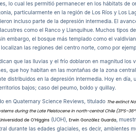
, lo cual les permitió permanecer en los hábitats de o
gonia, particularmente en la región de Los Ríos y Los La
ron incluso parte de la depresión intermedia. El avance
 lacustres como el Ranco y Llanquihue. Muchos tipos de
 sin embargo, el bosque más templado como el valdiviano
ocalizan las regiones del centro norte, como por ejemp
ican que las lluvias y el frío doblaron en magnitud los v
s, que hoy habitan en las montañas de la zona central, c
ente distribuidos en la depresión intermedia. Hoy en día,
ritorios bajos; caso del peumo, boldo y quillay.
ado en Quaternary Science Reviews, titulado
The extinct N
ems during the Late Pleistocene in north-central Chile (31ºS–36º
(UOH),
,
muestr
Universidad de O’Higgins
Erwin González Guarda
al durante las edades glaciales, es decir, ambientes m