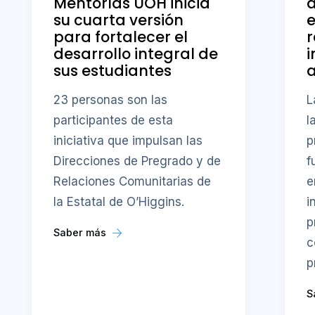
Mentorías UOH inicia
a
su cuarta versión
e
para fortalecer el
r
desarrollo integral de
i
sus estudiantes
23 personas son las
L
participantes de esta
l
iniciativa que impulsan las
p
Direcciones de Pregrado y de
f
Relaciones Comunitarias de
e
la Estatal de O’Higgins.
i
p
Saber más
c
p
S