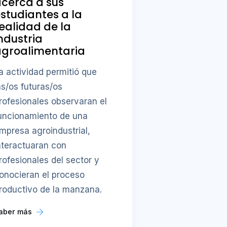
cerca a sus
studiantes a la
ealidad de la
ndustria
agroalimentaria
a actividad permitió que
as/os futuras/os
rofesionales observaran el
uncionamiento de una
mpresa agroindustrial,
nteractuaran con
rofesionales del sector y
onocieran el proceso
roductivo de la manzana.
aber más