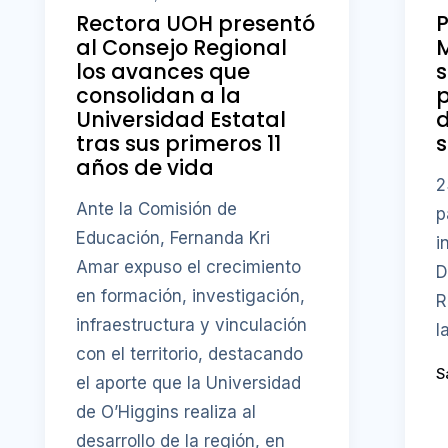
Rectora UOH presentó
al Consejo Regional
M
los avances que
s
consolidan a la
p
Universidad Estatal
d
tras sus primeros 11
s
años de vida
2
Ante la Comisión de
p
Educación, Fernanda Kri
i
Amar expuso el crecimiento
D
en formación, investigación,
R
infraestructura y vinculación
l
con el territorio, destacando
S
el aporte que la Universidad
de O’Higgins realiza al
desarrollo de la región, en