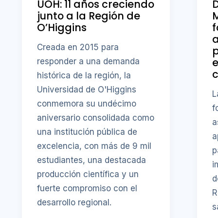
UOH: 11 años creciendo
D
junto a la Región de
M
O’Higgins
f
a
Creada en 2015 para
p
responder a una demanda
c
histórica de la región, la
Universidad de O'Higgins
L
conmemora su undécimo
f
aniversario consolidada como
a
una institución pública de
a
excelencia, con más de 9 mil
p
estudiantes, una destacada
i
producción científica y un
d
fuerte compromiso con el
R
desarrollo regional.
s