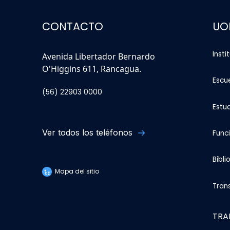
CONTACTO
UO
Insti
Avenida Libertador Bernardo
O'Higgins 611, Rancagua.
Escu
(56) 22903 0000
Estu
Ver todos los teléfonos
Func
Bibli
Mapa del sitio
Tran
TRA