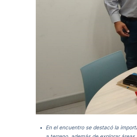
En el encuentro se destacó la import
a terreno, además de explorar áreas 