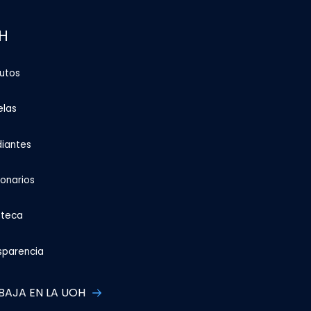
H
tutos
elas
diantes
ionarios
oteca
sparencia
BAJA EN LA UOH