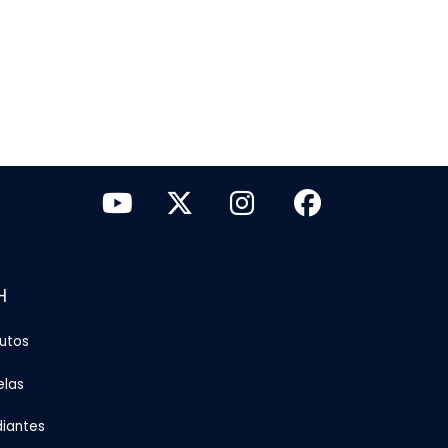
H
tutos
elas
diantes