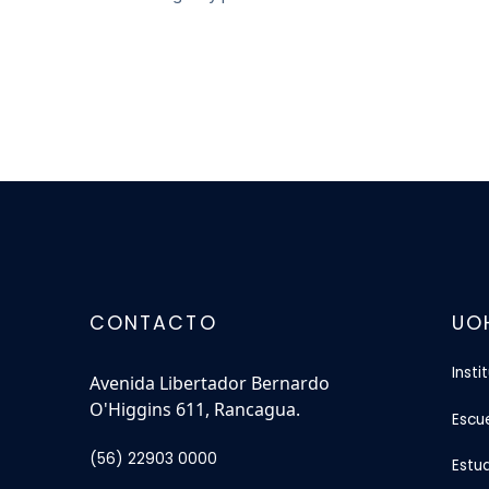
CONTACTO
UO
Insti
Avenida Libertador Bernardo
O'Higgins 611, Rancagua.
Escu
(56) 22903 0000
Estu