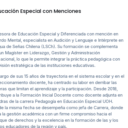
ucación Especial con Menciones
esora de Educación Especial y Diferenciada con mención en
rdo Mental, especialista en Audición y Lenguaje e Intérprete en
ua de Señas Chilena (LSCh). Su formación se complementa
un Magíster en Liderazgo, Gestión y Administración
acional, lo que le permite integrar la práctica pedagógica con
visión estratégica de las instituciones educativas.
 largo de sus 15 años de trayectoria en el sistema escolar y en el
eccionamiento docente, ha centrado su labor en derribar las
eras que limitan el aprendizaje y la participación. Desde 2018,
ribuye a la Formación Inicial Docente como docente adjunta en
dras de la carrera Pedagogía en Educación Especial UOH.
e la misma fecha se desempeña como jefa de Carrera, donde
ra la gestión académica con un firme compromiso hacia el
que de derechos y la excelencia en la formación de las y los
ros educadores de la región y país.