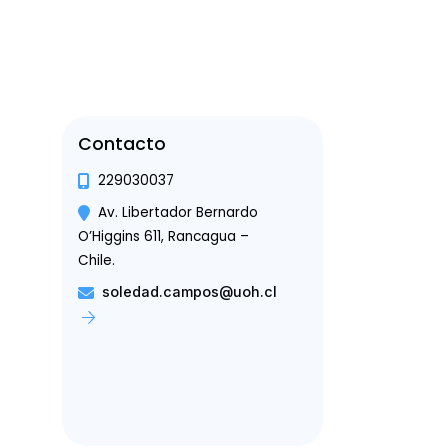
Contacto
229030037
Av. Libertador Bernardo
O’Higgins 611, Rancagua –
Chile.
soledad.campos@uoh.cl