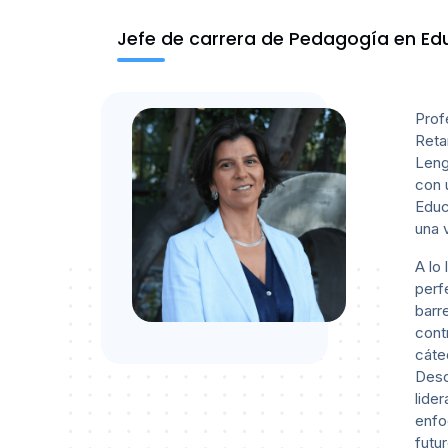
Jefe de carrera de Pedagogía en Ed
Prof
Reta
Leng
con 
Educ
una 
A lo
perf
barr
cont
cáte
Desd
lide
enfo
futu