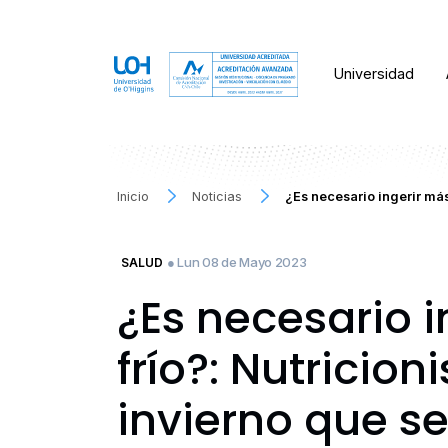
Universidad
Inicio
Noticias
¿Es necesario ingerir más 
● Lun 08 de Mayo 2023
SALUD
¿Es necesario i
frío?: Nutricio
invierno que s