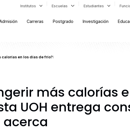
Institutos
Escuelas
Estudiantes
Func
Admisión
Carreras
Postgrado
Investigación
Educa
calorías en los días de frío?:
ngerir más calorías e
nista UOH entrega con
e acerca