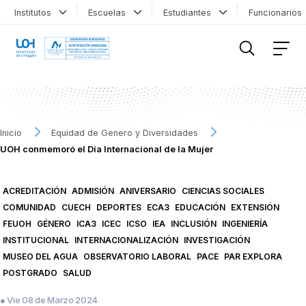
Institutos
Escuelas
Estudiantes
Funcionario
FILTRAR INFORMACIÓN
Inicio
Equidad de Genero y Diversidades
UOH conmemoró el Día Internacional de la Mujer
ACREDITACIÓN
ADMISIÓN
ANIVERSARIO
CIENCIAS SOCIALES
COMUNIDAD
CUECH
DEPORTES
ECA3
EDUCACIÓN
EXTENSIÓN
FEUOH
GÉNERO
ICA3
ICEC
ICSO
IEA
INCLUSIÓN
INGENIERÍA
INSTITUCIONAL
INTERNACIONALIZACIÓN
INVESTIGACIÓN
MUSEO DEL AGUA
OBSERVATORIO LABORAL
PACE
PAR EXPLORA
POSTGRADO
SALUD
● Vie 08 de Marzo 2024