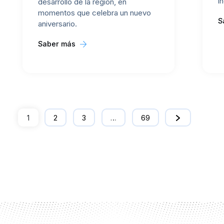
i
desarrollo de la región, en
momentos que celebra un nuevo
S
aniversario.
Saber más
1
2
3
…
69