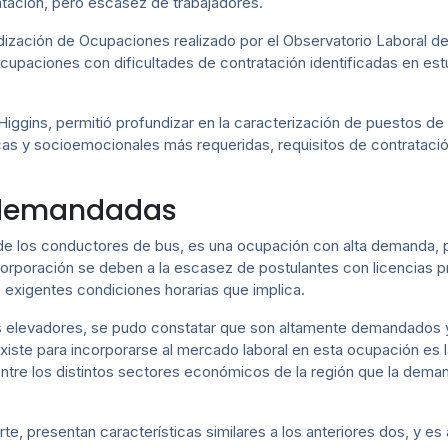
atación, pero escasez de trabajadores.
undización de Ocupaciones realizado por el Observatorio Laboral 
upaciones con dificultades de contratación identificadas en est
’Higgins, permitió profundizar en la caracterización de puestos de
cas y socioemocionales más requeridas, requisitos de contrataci
 demandadas
o de los conductores de bus, es una ocupación con alta demanda, 
ncorporación se deben a la escasez de postulantes con licencias p
 exigentes condiciones horarias que implica.
os elevadores, se pudo constatar que son altamente demandados 
 existe para incorporarse al mercado laboral en esta ocupación es
entre los distintos sectores económicos de la región que la de
rte, presentan características similares a los anteriores dos, y 