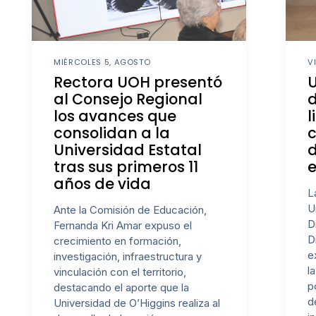
MIÉRCOLES 5, AGOSTO
V
Rectora UOH presentó
al Consejo Regional
d
los avances que
l
consolidan a la
Universidad Estatal
d
tras sus primeros 11
e
años de vida
L
U
Ante la Comisión de Educación,
D
Fernanda Kri Amar expuso el
D
crecimiento en formación,
e
investigación, infraestructura y
l
vinculación con el territorio,
p
destacando el aporte que la
d
Universidad de O’Higgins realiza al