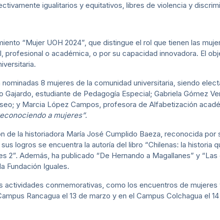
ectivamente igualitarios y equitativos, libres de violencia y disc
cimiento “Mujer UOH 2024”, que distingue el rol que tienen las muj
l, profesional o académica, o por su capacidad innovadora. El objet
iversitaria.
nominadas 8 mujeres de la comunidad universitaria, siendo elect
Gajardo, estudiante de Pedagogía Especial; Gabriela Gómez Vera,
 aseo; y Marcia López Campos, profesora de Alfabetización acadé
econociendo a mujeres”.
n de la historiadora María José Cumplido Baeza, reconocida por s
sus logros se encuentra la autoría del libro “Chilenas: la histori
es 2”. Además, ha publicado “De Hernando a Magallanes” y “Las 
a Fundación Iguales.
s actividades conmemorativas, como los encuentros de mujeres y 
l Campus Rancagua el 13 de marzo y en el Campus Colchagua el 14 