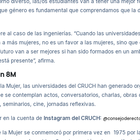
rno diverso, las/os estudiantes van a tener una mejor 
oque género es fundamental que comprendamos que la di
ere al caso de las ingenierías. “Cuando las universidade
a a más mujeres, no es un favor a las mujeres, sino que 
futuro van a ser mejores si han sido formados en un am
stá presente”, afirma.
ón 8M
 la Mujer, las universidades del CRUCH han generado or
ue se contemplan actos, conversatorios, charlas, obras 
, seminarios, cine, jornadas reflexivas.
ar en la cuenta de
Instagram del CRUCH:
@consejoderect
de la Mujer se conmemoró por primera vez en 1975 por 