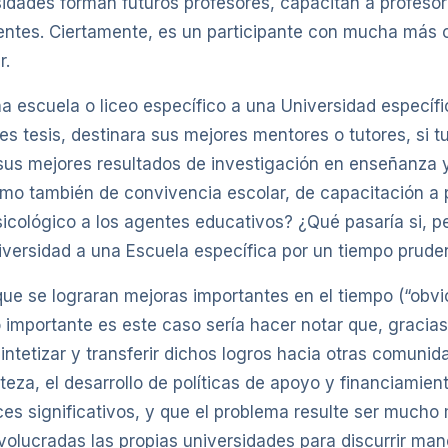
sidades forman futuros profesores, capacitan a profesore
tes. Ciertamente, es un participante con mucha más c
r.
 escuela o liceo específico a una Universidad específica
s tesis, destinara sus mejores mentores o tutores, si tu
 sus mejores resultados de investigación en enseñanza y
mo también de convivencia escolar, de capacitación a 
icológico a los agentes educativos? ¿Qué pasaría si, p
Universidad a una Escuela específica por un tiempo prude
ue se lograran mejoras importantes en el tiempo (“obvio 
 importante es este caso sería hacer notar que, gracias 
sintetizar y transferir dichos logros hacia otras comun
za, el desarrollo de políticas de apoyo y financiamiento
es significativos, y que el problema resulte ser mucho
olucradas las propias universidades para discurrir man