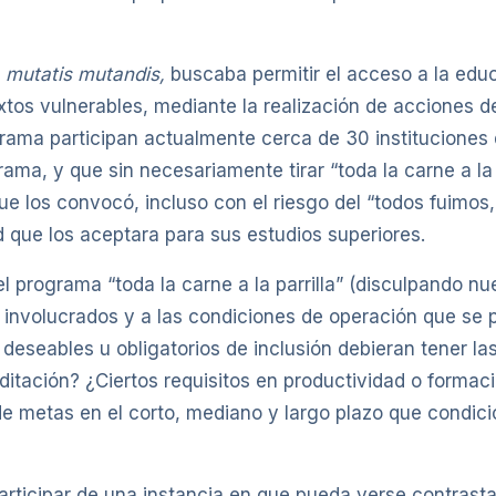
e
mutatis mutandis,
buscaba permitir el acceso a la edu
os vulnerables, mediante la realización de acciones 
rama participan actualmente cerca de 30 instituciones 
ama, y que sin necesariamente tirar “toda la carne a la 
ue los convocó, incluso con el riesgo del “todos fuimos,
d que los aceptara para sus estudios superiores.
el programa “toda la carne a la parrilla” (disculpando n
s involucrados y a las condiciones de operación que se
deseables u obligatorios de inclusión debieran tener la
ditación? ¿Ciertos requisitos en productividad o forma
e metas en el corto, mediano y largo plazo que condic
participar de una instancia en que pueda verse contrast