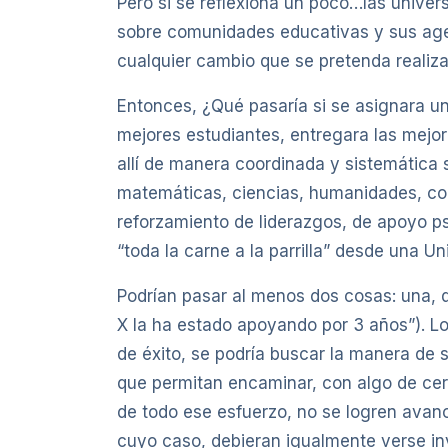
Pero si se reflexiona un poco…las univer
sobre comunidades educativas y sus agen
cualquier cambio que se pretenda realiza
Entonces, ¿Qué pasaría si se asignara una
mejores estudiantes, entregara las mejore
allí de manera coordinada y sistemática
matemáticas, ciencias, humanidades, co
reforzamiento de liderazgos, de apoyo ps
“toda la carne a la parrilla” desde una 
Podrían pasar al menos dos cosas: una, q
X la ha estado apoyando por 3 años”). Lo
de éxito, se podría buscar la manera de 
que permitan encaminar, con algo de certe
de todo ese esfuerzo, no se logren avanc
cuyo caso, debieran igualmente verse inv