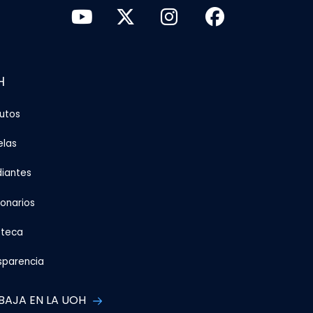
H
tutos
elas
diantes
ionarios
oteca
sparencia
BAJA EN LA UOH