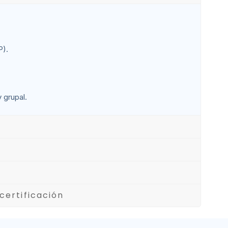
P).
 grupal.
n
certificación