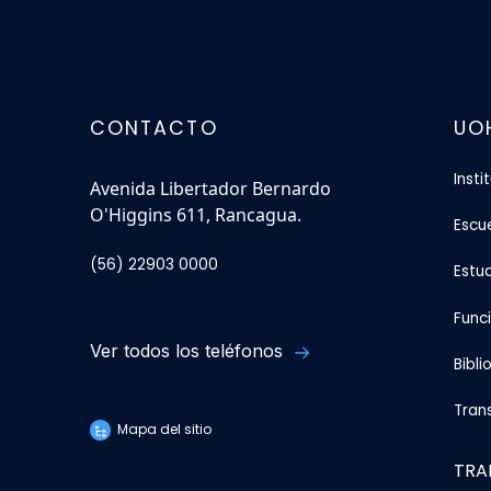
CONTACTO
UO
Insti
Avenida Libertador Bernardo
O'Higgins 611, Rancagua.
Escu
(56) 22903 0000
Estu
Func
Ver todos los teléfonos
Bibli
Tran
Mapa del sitio
TRA