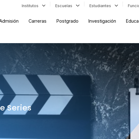
Institutos
Escuelas
Estudiantes
Func
Admisión
Carreras
Postgrado
Investigación
Educa
e Series