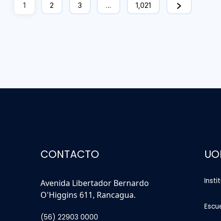
1
2
3
…
1,021
CONTACTO
UO
Insti
Avenida Libertador Bernardo
O'Higgins 611, Rancagua.
Escu
(56) 22903 0000