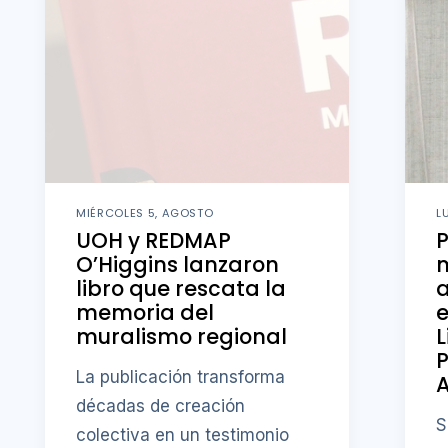
MIÉRCOLES 5, AGOSTO
L
UOH y REDMAP
O’Higgins lanzaron
m
libro que rescata la
memoria del
e
muralismo regional
L
P
La publicación transforma
A
décadas de creación
S
colectiva en un testimonio