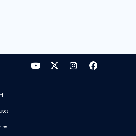
H
tutos
elas