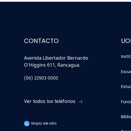
CONTACTO
UO
Insti
Avenida Libertador Bernardo
O'Higgins 611, Rancagua.
Escu
(56) 22903 0000
Estu
Ver todos los teléfonos
Func
Bibli
Mapa del sitio