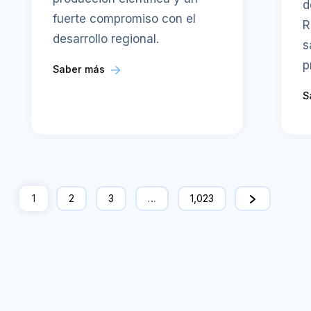
d
fuerte compromiso con el
R
desarrollo regional.
s
p
Saber más
S
1
2
3
…
1,023