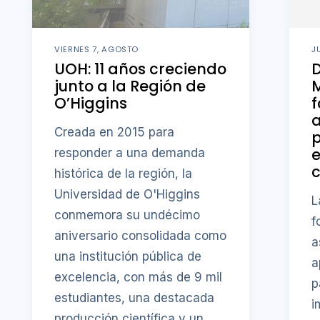
VIERNES 7, AGOSTO
J
UOH: 11 años creciendo
D
junto a la Región de
M
O’Higgins
f
a
Creada en 2015 para
p
responder a una demanda
c
histórica de la región, la
Universidad de O'Higgins
L
conmemora su undécimo
f
aniversario consolidada como
a
una institución pública de
a
excelencia, con más de 9 mil
p
estudiantes, una destacada
i
producción científica y un