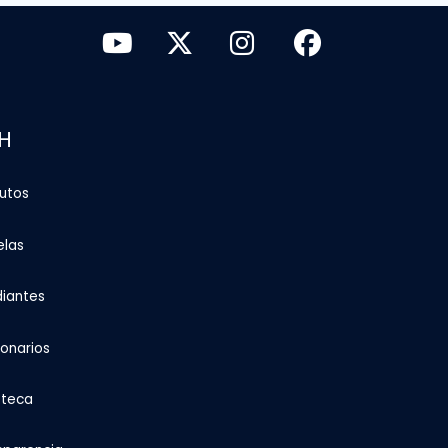
H
tutos
elas
diantes
ionarios
oteca