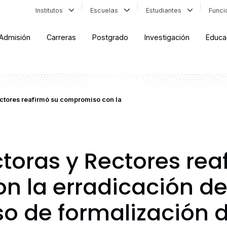
Institutos
Escuelas
Estudiantes
Func
Admisión
Carreras
Postgrado
Investigación
Educa
ctores reafirmó su compromiso con la
toras y Rectores rea
 la erradicación de
so de formalización 