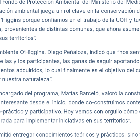
el Fondo de Protección Ambiental del Ministerio del Med
cación ambiental juega un rol clave en la conservación d
’Higgins porque confiamos en el trabajo de la UOH y tu
provenientes de distintas comunas, que ahora asumen e
s territorios”.
mbiente O’Higgins, Diego Peñaloza, indicó que “nos sen
 las y los participantes, las ganas de seguir aportand
ntos adquiridos, lo cual finalmente es el objetivo del c
r nuestra naturaleza”.
encargado del programa, Matías Barceló, valoró la constr
interesante desde el inicio, donde co-construimos conte
co-práctico y participativo. Hoy vemos con orgullo cóm
da para implementar iniciativas en sus territorios”.
itió entregar conocimientos teóricos y prácticos, sino 